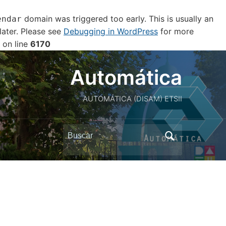
domain was triggered too early. This is usually an
endar
later. Please see
Debugging in WordPress
for more
on line
6170
Automática
AUTOMÁTICA (DISAM) ETSII
Buscar: